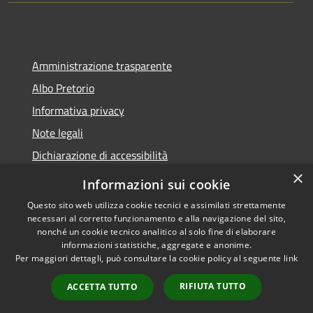
Amministrazione trasparente
Albo Pretorio
Informativa privacy
Note legali
Dichiarazione di accessibilità
×
Informazioni sui cookie
Questo sito web utilizza cookie tecnici e assimilati strettamente
necessari al corretto funzionamento e alla navigazione del sito,
RSS
Copyright © 2026 • Comune di
nonché un cookie tecnico analitico al solo fine di elaborare
Accessibilità
Belvedere Marittimo •
informazioni statistiche, aggregate e anonime.
Privacy
Municipium
Powered by
•
Per maggiori dettagli, può consultare la cookie policy al seguente
link
Cookie
Accesso redazione
RIFIUTA TUTTO
ACCETTA TUTTO
Mappa del sito