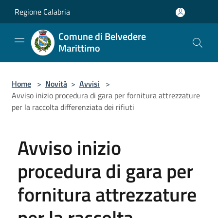
Salta al contenuto principale
Regione Calabria
Comune di Belvedere
Marittimo
Home
>
Novità
>
Avvisi
>
Avviso inizio procedura di gara per fornitura attrezzature
per la raccolta differenziata dei rifiuti
Avviso inizio
procedura di gara per
fornitura attrezzature
per la raccolta