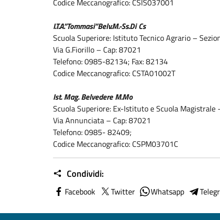
Codice Meccanografico: CSIS037001
I.T.A.”Tommasi”Belv.M.-Ss.Di Cs
Scuola Superiore: Istituto Tecnico Agrario – Sezio
Via G.Fiorillo – Cap: 87021
Telefono: 0985-82134; Fax: 82134
Codice Meccanografico: CSTA01002T
Ist. Mag. Belvedere M.Mo
Scuola Superiore: Ex-Istituto e Scuola Magistrale
Via Annunciata – Cap: 87021
Telefono: 0985- 82409;
Codice Meccanografico: CSPM03701C
Condividi:
Facebook
Twitter
Whatsapp
Teleg