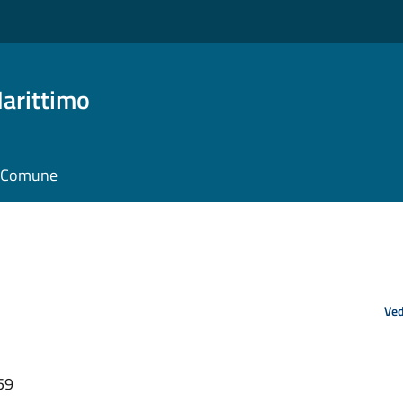
arittimo
il Comune
Ved
59