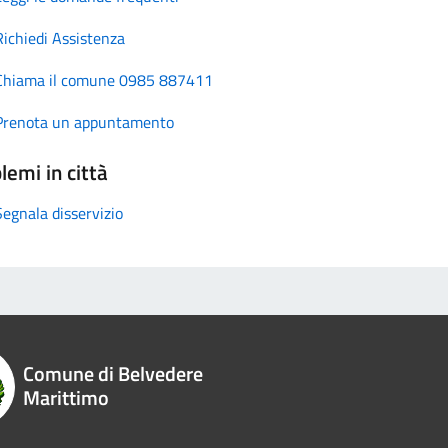
Richiedi Assistenza
Chiama il comune 0985 887411
Prenota un appuntamento
lemi in città
Segnala disservizio
Comune di Belvedere
Marittimo