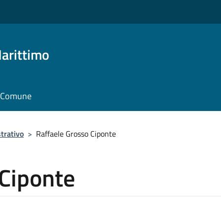
arittimo
il Comune
trativo
>
Raffaele Grosso Ciponte
 Ciponte