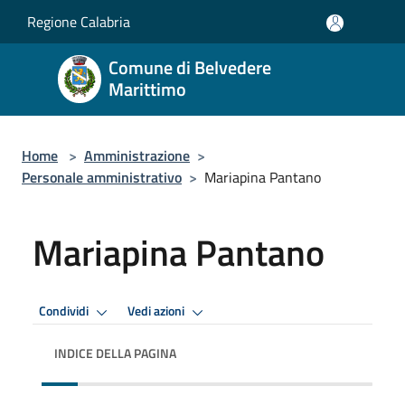
Salta al contenuto principale
Regione Calabria
Comune di Belvedere
Marittimo
Home
>
Amministrazione
>
Personale amministrativo
>
Mariapina Pantano
Mariapina Pantano
Condividi
Vedi azioni
INDICE DELLA PAGINA