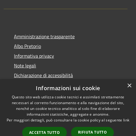
Amministrazione trasparente
Albo Pretorio
Informativa privacy
Note legali
Dichiarazione di accessibilità
×
Informazioni sui cookie
Questo sito web utilizza cookie tecnici e assimilati strettamente
necessari al corretto funzionamento e alla navigazione del sito,
RSS
Copyright © 2026 • Comune di
nonché un cookie tecnico analitico al solo fine di elaborare
Accessibilità
Belvedere Marittimo •
informazioni statistiche, aggregate e anonime.
Privacy
Municipium
Powered by
•
Per maggiori dettagli, può consultare la cookie policy al seguente
link
Cookie
Accesso redazione
RIFIUTA TUTTO
ACCETTA TUTTO
Mappa del sito