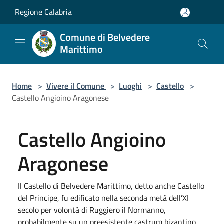
Salta al contenuto principale
Regione Calabria
Comune di Belvedere
Marittimo
Home
>
Vivere il Comune
>
Luoghi
>
Castello
>
Castello Angioino Aragonese
Castello Angioino
Aragonese
Il Castello di Belvedere Marittimo, detto anche Castello
del Principe, fu edificato nella seconda metà dell’XI
secolo per volontà di Ruggiero il Normanno,
probabilmente su un preesistente castrum bizantino