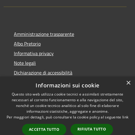
Amministrazione trasparente
Albo Pretorio
Informativa privacy
Note legali
Dichiarazione di accessibilità
×
Informazioni sui cookie
Questo sito web utilizza cookie tecnici e assimilati strettamente
necessari al corretto funzionamento e alla navigazione del sito,
RSS
Copyright © 2026 • Comune di
nonché un cookie tecnico analitico al solo fine di elaborare
Accessibilità
Belvedere Marittimo •
informazioni statistiche, aggregate e anonime.
Privacy
Municipium
Powered by
•
Per maggiori dettagli, può consultare la cookie policy al seguente
link
Cookie
Accesso redazione
RIFIUTA TUTTO
ACCETTA TUTTO
Mappa del sito